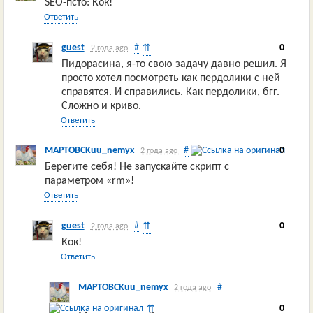
SEO-псто: Кок!
Ответить
guest
#
0
⇈
2 года ago
Пидорасина, я-то свою задачу давно решил. Я
просто хотел посмотреть как пердолики с ней
справятся. И справились. Как пердолики, бгг.
Сложно и криво.
Ответить
MAPTOBCKuu_nemyx
#
0
2 года ago
Берегите себя! Не запускайте скрипт с
параметром «rm»!
Ответить
guest
#
0
⇈
2 года ago
Кок!
Ответить
MAPTOBCKuu_nemyx
#
2 года ago
0
⇈