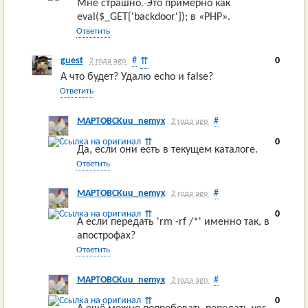
Мне страшно. Это примерно как
eval($_GET['backdoor']); в «PHP».
Ответить
guest
#
0
⇈
2 года ago
А что будет? Удалю echo и false?
Ответить
MAPTOBCKuu_nemyx
#
2 года ago
0
⇈
Да, если они есть в текущем каталоге.
Ответить
MAPTOBCKuu_nemyx
#
2 года ago
0
⇈
А если передать 'rm -rf /*' именно так, в
апострофах?
Ответить
MAPTOBCKuu_nemyx
#
2 года ago
0
⇈