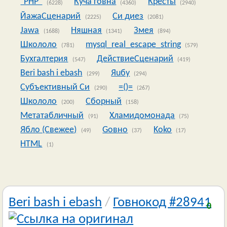
"PHP"
Куча говна
Кресты
(6228)
(4360)
(2940)
ЙажаСценарий
Си диез
(2225)
(2081)
Jawa
Няшная
Змея
(1688)
(1341)
(894)
Школоло
mysql_real_escape_string
(781)
(579)
Бухгалтерия
ДействиеСценарий
(547)
(419)
Beri bash i ebash
Яuбy
(299)
(294)
Субъективный Си
=()=
(290)
(267)
Школоло
Сборный
(200)
(158)
Метатабличный
Хламидомонада
(91)
(75)
Ябло (Свежее)
Goвно
Koko
(49)
(37)
(17)
HTML
(1)
Beri bash i ebash
/
Говнокод #28941
0