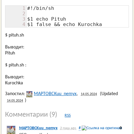
1
#!/bin/sh

2
3
$1 echo Pituh

4
$1 false && echo Kurochka
$ pituh.sh
Выводит:
Pituh
$ pituh.sh :
Выводит:
Kurochka
Запостил:
MAPTOBCKuu_nemyx
,
(Updated
14.05.2024
)
14.05.2024
Комментарии
(9)
RSS
MAPTOBCKuu_nemyx
#
0
2 года ago