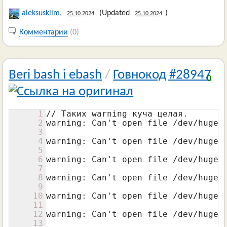
aleksusklim
,
(Updated
)
25.10.2024
25.10.2024
Комментарии
(0)
Beri bash i ebash
/
Говнокод #28947
0
1
// Таких warning куча целая.

2
warning: Can't open file /dev/hugepa
3
4
warning: Can't open file /dev/hugepa
5
6
warning: Can't open file /dev/hugepa
7
8
warning: Can't open file /dev/hugepa
9
10
warning: Can't open file /dev/hugepa
11
12
warning: Can't open file /dev/hugepa
13