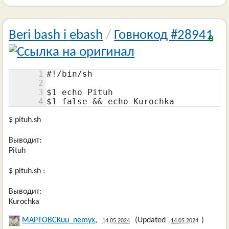
Beri bash i ebash
/
Говнокод #28941
0
1
#!/bin/sh

2
3
$1 echo Pituh

4
$1 false && echo Kurochka
$ pituh.sh
Выводит:
Pituh
$ pituh.sh :
Выводит:
Kurochka
MAPTOBCKuu_nemyx
,
(Updated
)
14.05.2024
14.05.2024