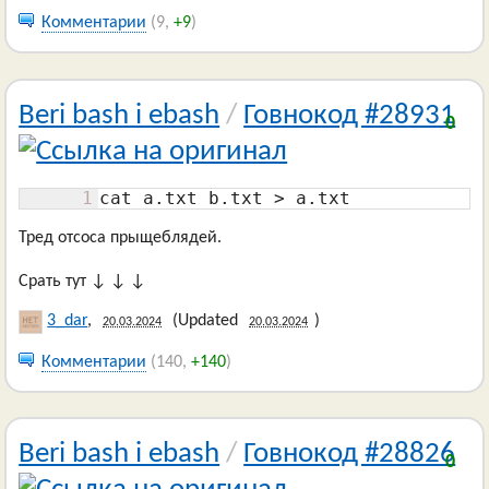
Комментарии
(9,
+9
)
Beri bash i ebash
/
Говнокод #28931
0
1
cat a.txt b.txt > a.txt
Тред отсоса прыщеблядей.
Срать тут ↓ ↓ ↓
3_dar
,
(Updated
)
20.03.2024
20.03.2024
Комментарии
(140,
+140
)
Beri bash i ebash
/
Говнокод #28826
0