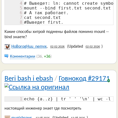
4
# Выведет: ln: cannot create symboli
5
mount --bind first.txt second.txt

6
# А так работает.

7
cat second.txt

8
#Выведет first.
Какие способы хитрой подмены файлов помимо mount --
bind знаете?
HoBorogHuu_nemyx
,
(Updated
)
02.02.2026
02.02.2026
Комментарии
(36,
+36
)
Beri bash i ebash
/
Говнокод #29171
0
1
echo {a..z} | tr ' ' '\n' | wc -l
настоящий инженер знает где посмотреть
mugisbrows
,
(Updated
)