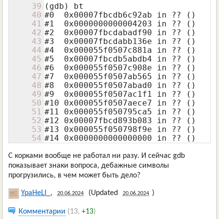
39
(gdb) bt

40
#0  0x00007fbcdb6c92ab in ?? ()

41
#1  0x0000000000004203 in ?? ()

42
#2  0x00007fbcdabadf90 in ?? ()

43
#3  0x00007fbcdabb136e in ?? ()

44
#4  0x000055f0507c881a in ?? ()

45
#5  0x00007fbcdb5abdb4 in ?? ()

46
#6  0x000055f0507c908e in ?? ()

47
#7  0x000055f0507ab565 in ?? ()

48
#8  0x000055f0507abad0 in ?? ()

49
#9  0x000055f0507ac1f1 in ?? ()

50
#10 0x000055f0507aece7 in ?? ()

51
#11 0x000055f050795ca5 in ?? ()

52
#12 0x00007fbcd893b083 in ?? ()

53
#13 0x000055f050798f9e in ?? ()

54
#14 0x0000000000000000 in ?? ()
С корками вообще не работал ни разу. И сейчас gdb
показывает знаки вопроса, дебажные символы
прогрузились, в чем может быть дело?
YpaHeLI_
,
(Updated
)
20.06.2024
20.06.2024
Комментарии
(13,
+13
)