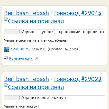
Beri bash i ebash
/
Говнокод #29045
0
1
Админ - уебок, хранивший пароли отк
Чекайте свои мыла в утечках, ебланы
aleksusklim
,
(Updated
)
26.10.2024
26.10.2024
Комментарии
(0)
Beri bash i ebash
/
Говнокод #29022
0
1
Удалите мой аккаунт
Удалите мой аккаунт