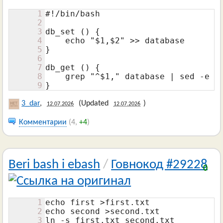
1
#!/bin/bash

2
3
db_set () {

4
    echo "$1,$2" >> database

5
}

6
7
db_get () {

8
    grep "^$1," database | sed -e "s
9
}
3_dar
,
(Updated
)
12.07.2026
12.07.2026
Комментарии
(4,
+4
)
Beri bash i ebash
/
Говнокод #29228
0
1
echo first >first.txt

2
echo second >second.txt

3
ln -s first.txt second.txt
