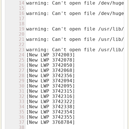
14
warning: Can't open file /dev/hugepa
15
16
warning: Can't open file /dev/hugepa
17
18
19
warning: Can't open file /usr/lib/x
20
21
warning: Can't open file /usr/lib/x
22
23
warning: Can't open file /usr/lib/x8
24
[New LWP 3742003]

25
[New LWP 3742078]

26
[New LWP 3742050]

27
[New LWP 3742068]

28
[New LWP 3742356]

29
[New LWP 3742094]

30
[New LWP 3742095]

31
[New LWP 3742315]

32
[New LWP 3742316]

33
[New LWP 3742322]

34
[New LWP 3742338]

35
[New LWP 3742354]

36
[New LWP 3742355]

37
[New LWP 3768784]

38