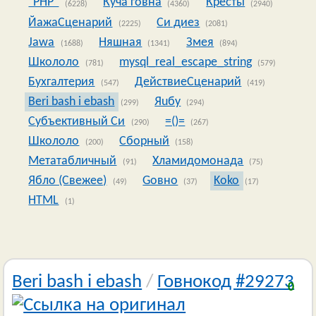
"PHP"
Куча говна
Кресты
(6228)
(4360)
(2940)
ЙажаСценарий
Си диез
(2225)
(2081)
Jawa
Няшная
Змея
(1688)
(1341)
(894)
Школоло
mysql_real_escape_string
(781)
(579)
Бухгалтерия
ДействиеСценарий
(547)
(419)
Beri bash i ebash
Яuбy
(299)
(294)
Субъективный Си
=()=
(290)
(267)
Школоло
Сборный
(200)
(158)
Метатабличный
Хламидомонада
(91)
(75)
Ябло (Свежее)
Goвно
Koko
(49)
(37)
(17)
HTML
(1)
Beri bash i ebash
/
Говнокод #29273
0