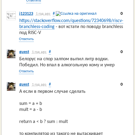
Ответить
j123123
#
0
1 год ago
https://stackoverflow.com/questions/72340698/riscv-
branchless-coding
- вот кстати по поводу branchless
под RISC-V
Ответить
guest
#
0
1 год ago
Белорус на спор залпом выпил литр водки.
Победил. Но впал в алкогольную кому и умер
Ответить
guest
#
0
1 год ago
А если в первом случае сделать
sum = a + b
mult = a - b
return a < b ? sum : mult
то компилятор из такого не вытаскивает