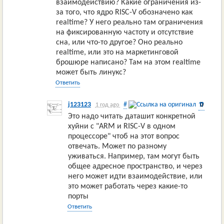
взаимодействию? Какие ограничения из-
за того, что ядро RISC-V обозначено как
realtime? У него реально там ограничения
на фиксированную частоту и отсутствие
сна, или что-то другое? Оно реально
realtime, или это на маркетинговой
брошюре написано? Там на этом realtime
может быть линукс?
Ответить
j123123
#
0
⇈
1 год ago
Это надо читать даташит конкретной
хуйни с "ARM и RISC-V в одном
процессоре" чтоб на этот вопрос
отвечать. Может по разному
уживаться. Например, там могут быть
общее адресное пространство, и через
него может идти взаимодействие, или
это может работать через какие-то
порты
Ответить