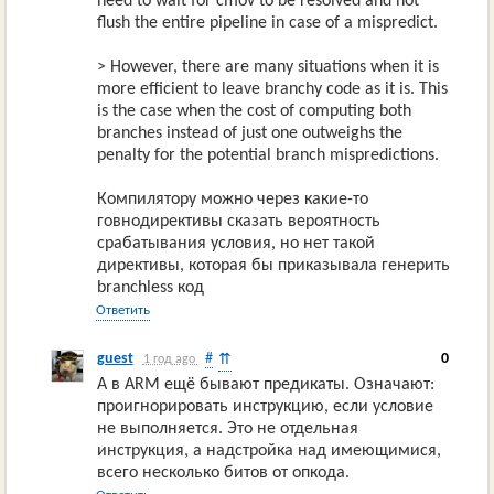
need to wait for cmov to be resolved and not
flush the entire pipeline in case of a mispredict.
> However, there are many situations when it is
more efficient to leave branchy code as it is. This
is the case when the cost of computing both
branches instead of just one outweighs the
penalty for the potential branch mispredictions.
Компилятору можно через какие-то
говнодирективы сказать вероятность
срабатывания условия, но нет такой
директивы, которая бы приказывала генерить
branchless код
Ответить
guest
#
0
⇈
1 год ago
А в ARM ещё бывают предикаты. Означают:
проигнорировать инструкцию, если условие
не выполняется. Это не отдельная
инструкция, а надстройка над имеющимися,
всего несколько битов от опкода.