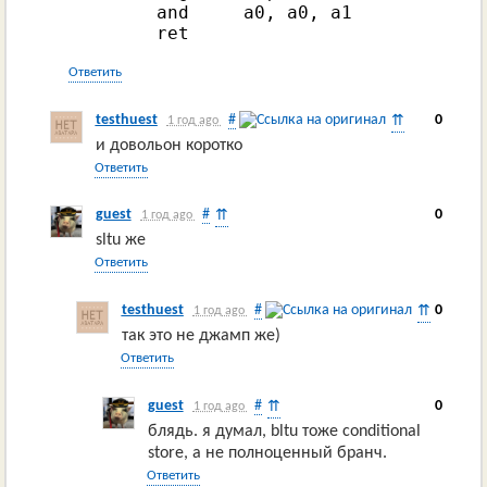
        and     a0, a0, a1

        ret
Ответить
testhuest
#
0
⇈
1 год ago
и довольон коротко
Ответить
guest
#
0
⇈
1 год ago
sltu же
Ответить
testhuest
#
0
⇈
1 год ago
так это не джамп же)
Ответить
guest
#
0
⇈
1 год ago
блядь. я думал, bltu тоже conditional
store, а не полноценный бранч.
Ответить