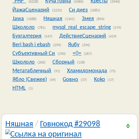
"PHP"
Куча говна
Кресты
(6228)
(4360)
(2940)
ЙажаСценарий
Си диез
(2225)
(2081)
Jawa
Няшная
Змея
(1688)
(1341)
(894)
Школоло
mysql_real_escape_string
(781)
(579)
Бухгалтерия
ДействиеСценарий
(547)
(419)
Beri bash i ebash
Яuбy
(299)
(294)
Субъективный Си
=()=
(290)
(267)
Школоло
Сборный
(200)
(158)
Метатабличный
Хламидомонада
(91)
(75)
Ябло (Свежее)
Goвно
Koko
(49)
(37)
(17)
HTML
(1)
Няшная
/
Говнокод #29098
0