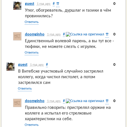
guest
#
0
⇈
1 год ago
Утюг, обогреватель, дуршлаг и тазики в чём
провинились?
Ответить
doomginho
#
0
⇈
1 год ago
Единственный волевой парень, а вы тут все -
тюфяки, не можете слезть с игрулек.
Ответить
guest
#
0
1 год ago
В Витебске участковый случайно застрелил
коллегу, когда чистил пистолет, а потом
застрелился сам
Ответить
doomginho
#
0
⇈
1 год ago
Правильно говорить: пристрелял оружие на
коллеге а испытал его стрелковые
характеристики на себе.
Ответить