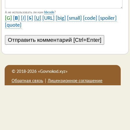
А не использовать ли нам
bbcode
?
[G]
[
B
]
[
I
]
[
S
]
[
U
]
[URL]
[big]
[small]
[code]
[spoiler]
[quote]
© 2018-2026 «Govnokod.xyz»
Обратная связь
Лицензионное соглашение