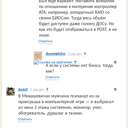
Был ещё вариант: поставить внешний
по отношению к материнке контроллер
ATA, например, аппаратный RAID со
своим БИОСом. Тогда весь объём
будет доступен даже голому ДОСу. Но
как это будет отображаться в POST, я не
знаю.
Ответить
doomginho
#
1 год ago
0
⇈
А если у системы нет биоса, тогда
как?
Ответить
guest
#
0
1 год ago
В Микашевичах мужчина психанул из-за
проигрыша в компьютерной игре — и выбросил
из окна 3 этажа системник, монитор, утюг,
обогреватель, дуршлаг и тазики.
Ответить