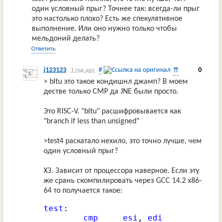
один условный прыг? Точнее так: всегда-ли прыг
это настолько плохо? Есть же спекулятивное
выполнение. Или оно нужно только чтобы
мельдоний делать?
Ответить
j123123
#
0
⇈
1 год ago
> bltu это такое кондишнл джамп? В моем
дестве только CMP да JNE были просто.
Это RISC-V. "bltu" расшифровывается как
"branch if less than unsigned"
>test4 раскатало нехило, это точно лучше, чем
один условный прыг?
ХЗ. Зависит от процессора наверное. Если эту
же срань скомпилировать через GCC 14.2 x86-
64 то получается такое:
test
:

cmp
esi
, 
edi