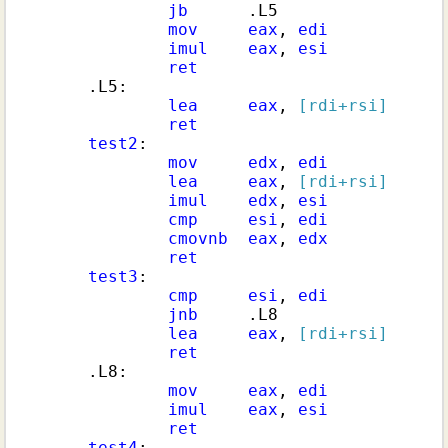
jb
.L5
mov
eax
, 
edi
imul
eax
, 
esi
ret
.L5
:

lea
eax
, 
[rdi+rsi]
ret
test2
:

mov
edx
, 
edi
lea
eax
, 
[rdi+rsi]
imul
edx
, 
esi
cmp
esi
, 
edi
cmovnb
eax
, 
edx
ret
test3
:

cmp
esi
, 
edi
jnb
.L8
lea
eax
, 
[rdi+rsi]
ret
.L8
:

mov
eax
, 
edi
imul
eax
, 
esi
ret
test4
:
