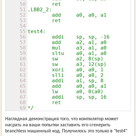
50
        ret

51
.LBB2_2:

52
        add     a0, a0, a1

53
        ret

54
55
test4:

56
        addi    sp, sp, -16

57
        add     a2, a1, a0

58
        mul     a3, a1, a0

59
        sltu    a0, a1, a0

60
        sw      a2, 8(sp)

61
        sw      a3, 12(sp)

62
        xori    a0, a0, 1

63
        slli    a0, a0, 2

64
        addi    a1, sp, 8

65
        add     a0, a0, a1

66
        lw      a0, 0(a0)

67
        addi    sp, sp, 16

68
        ret

69
*/
Наглядная демонстрация того, что компилятор может
насрать на ваши попытки заставить его сгенерить
branchless машинный код. Получилось это только в "test4"