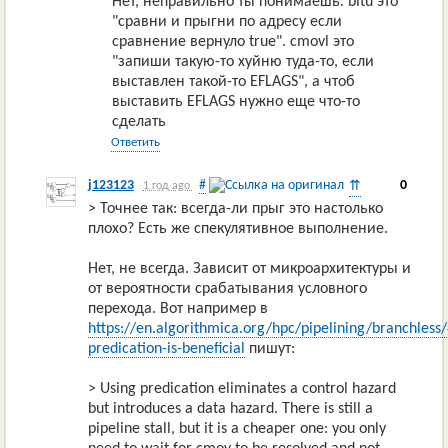
Нет, неправильно ты понимаешь. bltu это
"сравни и прыгни по адресу если
сравнение вернуло true". cmovl это
"запиши такую-то хуйню туда-то, если
выставлен такой-то EFLAGS", а чтоб
выставить EFLAGS нужно еще что-то
сделать
Ответить
j123123
#
0
⇈
1 год ago
> Точнее так: всегда-ли прыг это настолько
плохо? Есть же спекулятивное выполнение.
Нет, не всегда. Зависит от микроархитектуры и
от вероятности срабатывания условного
перехода. Вот например в
https://en.algorithmica.org/hpc/pipelining/branchless
predication-is-beneficial
пишут:
> Using predication eliminates a control hazard
but introduces a data hazard. There is still a
pipeline stall, but it is a cheaper one: you only