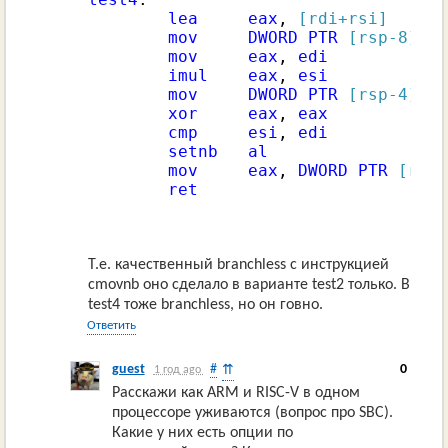
lea
eax
, 
[rdi+rsi]
mov
DWORD
PTR
[rsp-8]
, 
e
mov
eax
, 
edi
imul
eax
, 
esi
mov
DWORD
PTR
[rsp-4]
, 
e
xor
eax
, 
eax
cmp
esi
, 
edi
setnb
al
mov
eax
, 
DWORD
PTR
[rsp-
ret
Т.е. качественный branchless с инструкцией
cmovnb оно сделало в варианте test2 только. В
test4 тоже branchless, но он говно.
Ответить
guest
#
0
⇈
1 год ago
Расскажи как ARM и RISC-V в одном
процессоре уживаются (вопрос про SBC).
Какие у них есть опции по