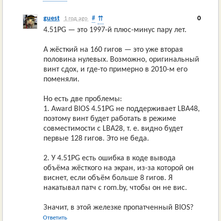
guest
#
0
⇈
1 год ago
4.51PG — это 1997-й плюс-минус пару лет.
А жёсткий на 160 гигов — это уже вторая
половина нулевых. Возможно, оригинальный
винт сдох, и где-то примерно в 2010-м его
поменяли.
Но есть две проблемы:
1. Award BIOS 4.51PG не поддерживает LBA48,
поэтому винт будет работать в режиме
совместимости с LBA28, т. е. видно будет
первые 128 гигов. Это не беда.
2. У 4.51PG есть ошибка в коде вывода
объёма жёсткого на экран, из-за которой он
виснет, если объём больше 8 гигов. Я
накатывал патч с rom.by, чтобы он не вис.
Значит, в этой железке пропатченный BIOS?
Ответить