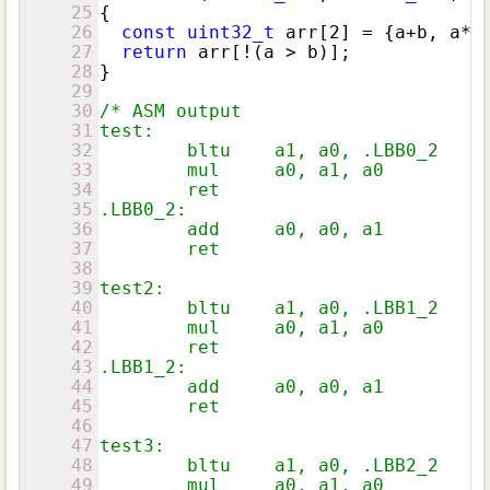
25
{

26
const
uint32_t
 arr[
2
] = {a+b, a*b}
27
return
 arr[!(a > b)];

28
}

29
30
/* ASM output

31
test:

32
        bltu    a1, a0, .LBB0_2

33
        mul     a0, a1, a0

34
        ret

35
.LBB0_2:

36
        add     a0, a0, a1

37
        ret

38
39
test2:

40
        bltu    a1, a0, .LBB1_2

41
        mul     a0, a1, a0

42
        ret

43
.LBB1_2:

44
        add     a0, a0, a1

45
        ret

46
47
test3:

48
        bltu    a1, a0, .LBB2_2

49
        mul     a0, a1, a0
