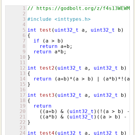
1
// https://godbolt.org/z/f4s13WEWM
2
3
#
include
<inttypes.h>
4
5
int
test
(
uint32_t
 a, 
uint32_t
 b)
6
{

7
if
 (a > b)

8
return
 a+b;

9
return
 a*b;

10
}

11
12
int
test2
(
uint32_t
 a, 
uint32_t
 b)
13
{

14
return
 (a+b)*(a > b) | (a*b)*!(a >
15
}

16
17
int
test3
(
uint32_t
 a, 
uint32_t
 b)
18
{

19
return
20
    ((a+b) & (
uint32_t
)(!(a > b) - 
21
    ((a*b) & (
uint32_t
)((a > b) - 
1
22
}

23
24
int
test4
(
uint32_t
 a, 
uint32_t
 b)