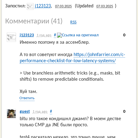
Запостил:
j123123
,
(Updated
)
07.03.2025
07.03.2025
Комментарии
(41)
RSS
j123123
#
0
1 год ago
Именно поэтому я за ассемблер.
А то вот советуют иногда
https://johnfarrier.com/c-
performance-checklist-for-low-latency-systems/
> Use branchless arithmetic tricks (e.g., masks, bit
shifts) to remove predictable conditionals.
Хуй там.
Ответить
guest
#
0
1 год ago
bltu это такое кондишнл джамп? В моем дестве
только CMP да JNE были просто.
test4 раскатало нехило, это точно лучше, чем