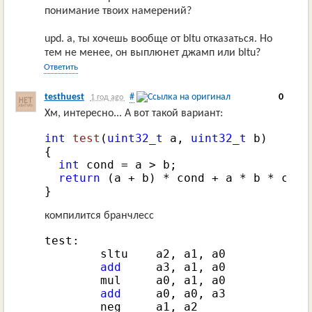
понимание твоих намерений?
upd. а, ты хочешь вообще от bltu отказаться. Но
тем не менее, он выплюнет джамп или bltu?
Ответить
testhuest
#
0
1 год ago
Хм, интересно... А вот такой вариант:
int
test
(
uint32_t
 a, 
uint32_t
 b)
{

int
 cond = a > b;

return
 (a + b) * cond + a * b * cond;
}
компилится бранчлесс
test:

        sltu    a2, a1, a0

add
     a3, a1, a0

        mul     a0, a1, a0

add
     a0, a0, a3

        neg     a1, a2
