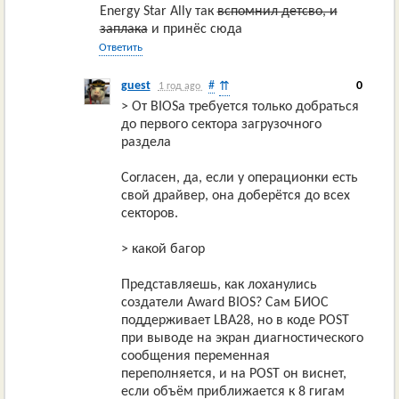
Energy Star Ally так
вспомнил детсво, и
заплака
и принёс сюда
Ответить
guest
#
0
⇈
1 год ago
> От BIOSа требуется только добраться
до первого сектора загрузочного
раздела
Согласен, да, если у операционки есть
свой драйвер, она доберётся до всех
секторов.
> какой багор
Представляешь, как лоханулись
создатели Award BIOS? Сам БИОС
поддерживает LBA28, но в коде POST
при выводе на экран диагностического
сообщения переменная
переполняется, и на POST он виснет,
если объём приближается к 8 гигам