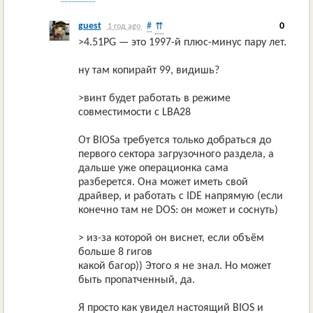
guest
#
0
⇈
1 год ago
>4.51PG — это 1997-й плюс-минус пару лет.
ну там копирайт 99, видишь?
>винт будет работать в режиме
совместимости с LBA28
От BIOSа требуется только добраться до
первого сектора загрузочного раздела, а
дальше уже операционка сама
разберется. Она может иметь свой
драйвер, и работать с IDE напрямую (если
конечно там не DOS: он может и соснуть)
> из-за которой он виснет, если объём
больше 8 гигов
какой багор)) Этого я не знал. Но может
быть пропатченный, да.
Я просто как увидел настоящий BIOS и