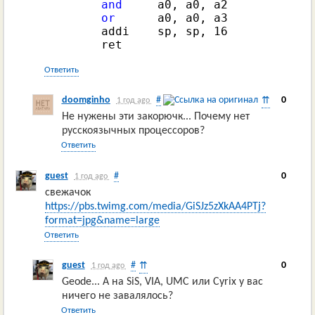
and
     a0, a0, a2

or
      a0, a0, a3

        addi    sp, sp, 
16
        ret
Ответить
doomginho
#
0
⇈
1 год ago
Не нужены эти закорючк... Почему нет
русскоязычных процессоров?
Ответить
guest
#
0
1 год ago
свежачок
https://pbs.twimg.com/media/GiSJz5zXkAA4PTj?
format=jpg&name=large
Ответить
guest
#
0
⇈
1 год ago
Geode... А на SiS, VIA, UMC или Cyrix у вас
ничего не завалялось?
Ответить