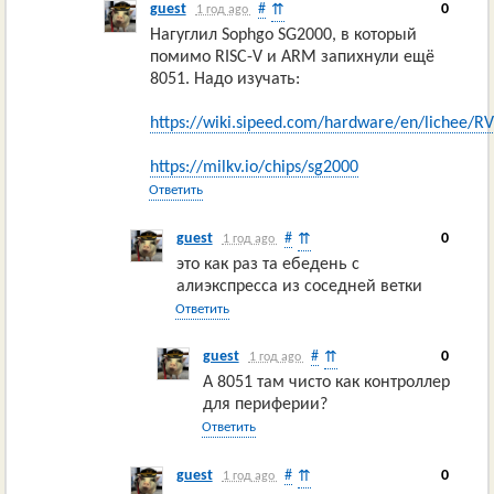
guest
#
0
⇈
1 год ago
Нагуглил Sophgo SG2000, в который
помимо RISC-V и ARM запихнули ещё
8051. Надо изучать:
https://wiki.sipeed.com/hardware/en/lichee/R
https://milkv.io/chips/sg2000
Ответить
guest
#
0
⇈
1 год ago
это как раз та ебедень с
алиэкспресса из соседней ветки
Ответить
guest
#
0
⇈
1 год ago
А 8051 там чисто как контроллер
для периферии?
Ответить
guest
#
0
⇈
1 год ago