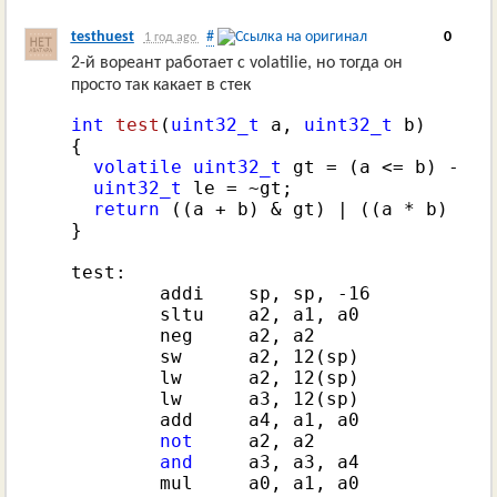
testhuest
#
0
1 год ago
2-й вореант работает с volatilie, но тогда он
просто так какает в стек
int
test
(
uint32_t
 a, 
uint32_t
 b)
{

volatile
uint32_t
 gt = (a <= b) - 
1
;

uint32_t
 le = ~gt;

return
 ((a + b) & gt) | ((a * b) & le
}

test:

        addi    sp, sp, 
-16
        sltu    a2, a1, a0

        neg     a2, a2

        sw      a2, 
12
(sp)

        lw      a2, 
12
(sp)

        lw      a3, 
12
(sp)

        add     a4, a1, a0

not
     a2, a2

and
     a3, a3, a4

        mul     a0, a1, a0
