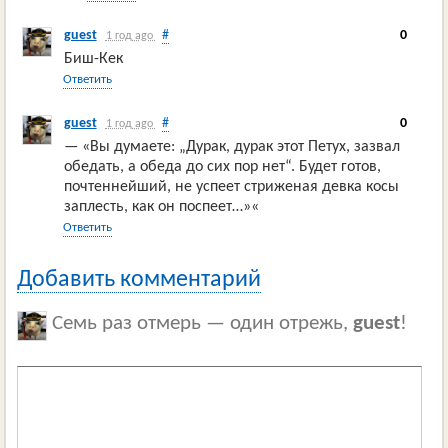
guest
#
0
1 год ago
Биш-Кек
Ответить
guest
#
0
1 год ago
— «Вы думаете: „Дурак, дурак этот Петух, зазвал
обедать, а обеда до сих пор нет“. Будет готов,
почтеннейший, не успеет стриженая девка косы
заплесть, как он поспеет…»«
Ответить
Добавить комментарий
Семь раз отмерь — один отрежь,
guest
!