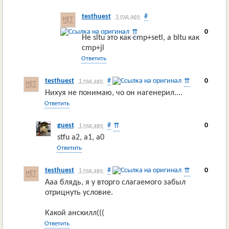
testhuest
#
1 год ago
0
⇈
Не sltu это как cmp+setl, а bltu как
cmp+jl
Ответить
testhuest
#
0
⇈
1 год ago
Нихуя не понимаю, чо он нагенерил....
Ответить
guest
#
0
⇈
1 год ago
stfu a2, a1, a0
Ответить
testhuest
#
0
⇈
1 год ago
Ааа блядь, я у вторго слагаемого забыл
отрицнуть условие.
Какой анскилл(((
Ответить