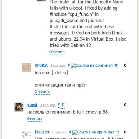
The make_all for the LicheeRV-Nano
fails with u-boot. I fixed by adding
#include "cpu_func.h" in
jdi.c,jdi_osal.c and jpurun.c
It still fails at the end with these
messages. I tried on both Arch Linux
and ubuntu 22.04 in Virtual Box. I also
tried with Debian 12
Ответить
KPblCA
#
0
⇈
1 год ago
lea eax, [rdi+rsi]
оптимизация так и прёт.
Ответить
guest
#
0
⇈
1 год ago
насколько понимаю, bltu = cmovl в 86
Ответить
j123123
#
0
⇈
1 год ago