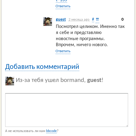
t=135
Ответить
guest
#
0
⇈
2 месяца ago
Посмотрел целиком. Именно так
я себе и представляю
новостные программы.
Впрочем, ничего нового.
Ответить
Добавить комментарий
Из-за тебя ушел bormand,
guest
!
А не использовать ли нам
bbcode
?