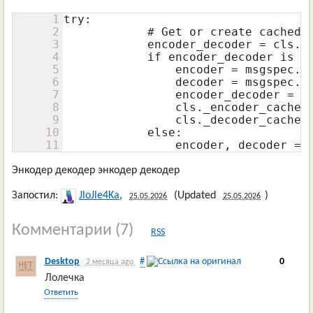
1
try:

2
            # Get or create cached e
3
            encoder_decoder = cls._e
4
            if encoder_decoder is No
5
                encoder = msgspec.js
6
                decoder = msgspec.js
7
                encoder_decoder = (e
8
                cls._encoder_cache[s
9
                cls._decoder_cache[s
10
            else:

11
                encoder, decoder = 
Энкодер декодер энкодер декодер
Запостил:
JloJle4Ka
,
(Updated
)
25.05.2026
25.05.2026
Комментарии
(7)
RSS
Desktop
#
0
2 месяца ago
Лолечка
Ответить