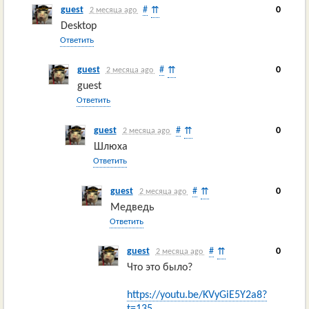
guest
#
0
⇈
2 месяца ago
Desktop
Ответить
guest
#
0
⇈
2 месяца ago
guest
Ответить
guest
#
0
⇈
2 месяца ago
Шлюха
Ответить
guest
#
0
⇈
2 месяца ago
Медведь
Ответить
guest
#
0
⇈
2 месяца ago
Что это было?
https://youtu.be/KVyGiE5Y2a8?