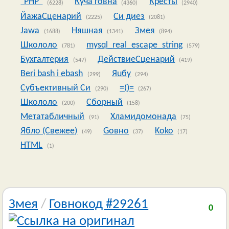
"PHP"
Куча говна
Кресты
(6228)
(4360)
(2940)
ЙажаСценарий
Си диез
(2225)
(2081)
Jawa
Няшная
Змея
(1688)
(1341)
(894)
Школоло
mysql_real_escape_string
(781)
(579)
Бухгалтерия
ДействиеСценарий
(547)
(419)
Beri bash i ebash
Яuбy
(299)
(294)
Субъективный Си
=()=
(290)
(267)
Школоло
Сборный
(200)
(158)
Метатабличный
Хламидомонада
(91)
(75)
Ябло (Свежее)
Goвно
Koko
(49)
(37)
(17)
HTML
(1)
Змея
/
Говнокод #29261
0